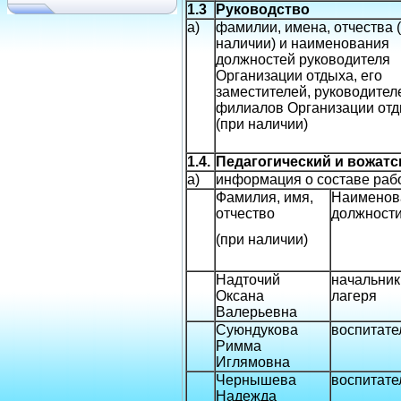
1.3
Руководство
а)
фамилии, имена, отчества 
наличии) и наименования
должностей руководителя
Организации отдыха, его
заместителей, руководител
филиалов Организации от
(при наличии)
1.4.
Педагогический и вожатс
а)
информация о составе раб
Фамилия, имя,
Наименов
отчество
должност
(при наличии)
Надточий
начальник
Оксана
лагеря
Валерьевна
Суюндукова
воспитате
Римма
Иглямовна
Чернышева
воспитате
Надежда