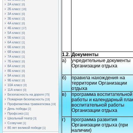
2А класс
[0]
2Б класс
[16]
3А класс
[0]
3Б класс
[2]
4А класс
[0]
4Б класс
[17]
5А класс
[0]
5Б класс
[1]
6А класс
[1]
6Б класс
[0]
6В класс
[0]
1.2.
Документы
7А класс
[1]
а)
учредительные документы
7Б класс
[0]
Организации отдыха
8А класс
[0]
8Б класс
[0]
9А класс
[0]
б)
правила нахождения на
9Б класс
[0]
территории Организации
10А класс
[0]
отдыха
11А класс
[0]
в)
программа воспитательной
Безопасность на дороге
[75]
работы и календарный пла
Пожарная безопасность
[19]
Профилактика травматизма
воспитательной работы
[19]
День победы
[2]
Организации отдыха
Профсоюз
[11]
Школьный театр
[3]
г)
программа развития
Созвучие
[1]
Организации отдыха (при
80 лет великой победе
[1]
наличии)