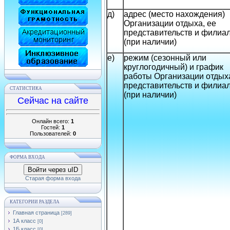
д)
адрес (место нахождения)
Организации отдыха, ее
представительств и филиа
(при наличии)
е)
режим (сезонный или
круглогодичный) и график
работы Организации отдыха
представительств и филиа
СТАТИСТИКА
(при наличии)
Сейчас на сайте
Онлайн всего:
1
Гостей:
1
Пользователей:
0
ФОРМА ВХОДА
Войти через uID
Старая форма входа
КАТЕГОРИИ РАЗДЕЛА
Главная страница
[289]
1А класс
[0]
1Б класс
[0]