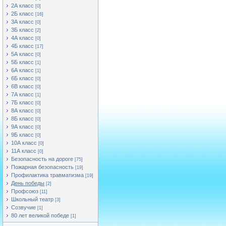
2А класс
[0]
2Б класс
[16]
3А класс
[0]
3Б класс
[2]
4А класс
[0]
4Б класс
[17]
5А класс
[0]
5Б класс
[1]
6А класс
[1]
6Б класс
[0]
6В класс
[0]
7А класс
[1]
7Б класс
[0]
8А класс
[0]
8Б класс
[0]
9А класс
[0]
9Б класс
[0]
10А класс
[0]
11А класс
[0]
Безопасность на дороге
[75]
Пожарная безопасность
[19]
Профилактика травматизма
[19]
День победы
[2]
Профсоюз
[11]
Школьный театр
[3]
Созвучие
[1]
80 лет великой победе
[1]