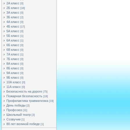
2А класс
[0]
2Б класс
[16]
3А класс
[0]
3Б класс
[2]
4А класс
[0]
4Б класс
[17]
5А класс
[0]
5Б класс
[1]
6А класс
[1]
6Б класс
[0]
6В класс
[0]
7А класс
[1]
7Б класс
[0]
8А класс
[0]
8Б класс
[0]
9А класс
[0]
9Б класс
[0]
10А класс
[0]
11А класс
[0]
Безопасность на дороге
[75]
Пожарная безопасность
[19]
Профилактика травматизма
[19]
День победы
[2]
Профсоюз
[11]
Школьный театр
[3]
Созвучие
[1]
80 лет великой победе
[1]