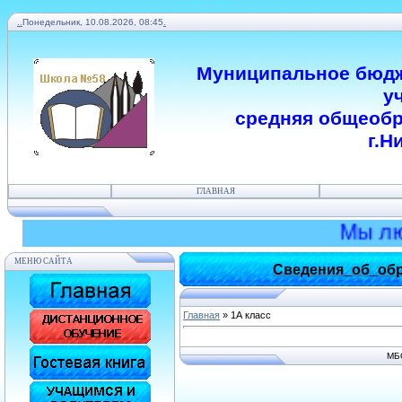
.
.
Понедельник, 10.08.2026, 08:45
.
Муниципальное бюдж
у
средняя общеобр
г.Н
ГЛАВНАЯ
Мы люби
МЕНЮ САЙТА
Сведения_об_обр
Главная
»
1А класс
МБ