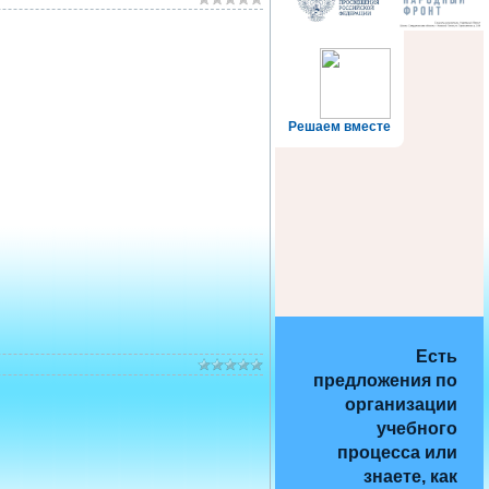
Решаем вместе
Есть
предложения по
организации
учебного
процесса или
знаете, как