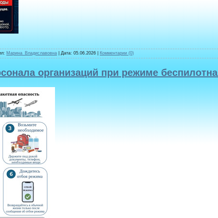
ил:
Марина_Владиславовна
| Дата:
05.06.2026
|
Комментарии (0)
сонала организаций при режиме беспилотная