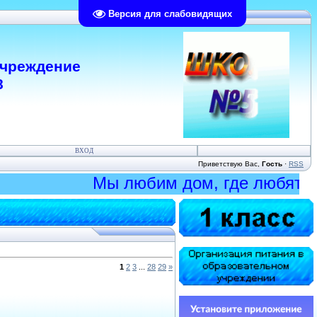
Версия для слабовидящих
учреждение
8
ВХОД
Приветствую Вас
,
Гость
·
RSS
Мы любим дом, где любят нас!
1
2
3
...
28
29
»