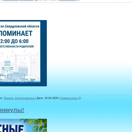
ил:
Марина_Владиславовна
| Дата:
19.06.2026
|
Комментарии (0)
аникулы!