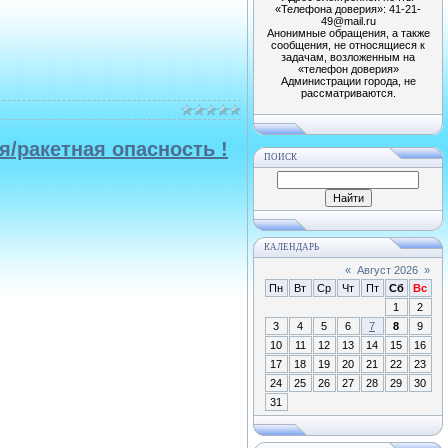
«Телефона доверия»: 41-21-
49@mail.ru
Анонимные обращения, а также
сообщения, не относящиеся к
задачам, возложенным на
«телефон доверия»
Администрации города, не
рассматриваются.
/ракетная опасность !
ПОИСК
КАЛЕНДАРЬ
«
Август 2026
»
Пн
Вт
Ср
Чт
Пт
Сб
Вс
1
2
3
4
5
6
7
8
9
10
11
12
13
14
15
16
17
18
19
20
21
22
23
24
25
26
27
28
29
30
31