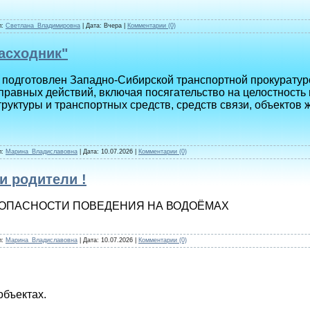
л:
Светлана_Владимировна
| Дата:
Вчера
|
Комментарии (0)
асходник"
 подготовлен Западно-Сибирской транспортной прокуратур
авных действий, включая посягательство на целостность 
руктуры и транспортных средств, средств связи, объектов
л:
Марина_Владиславовна
| Дата:
10.07.2026
|
Комментарии (0)
и родители !
ЗОПАСНОСТИ ПОВЕДЕНИЯ НА ВОДОЁМАХ
л:
Марина_Владиславовна
| Дата:
10.07.2026
|
Комментарии (0)
объектах.