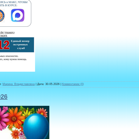
л:
Марина_Владиславовна
| Дата:
30.05.2026
|
Комментарии (0)
026