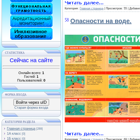
Категория:
Главная страница
| Просмотров: 55 | Добави
Опасности на воде.
СТАТИСТИКА
Сейчас на сайте
Онлайн всего:
1
Гостей:
1
Пользователей:
0
ФОРМА ВХОДА
Войти через uID
Старая форма входа
КАТЕГОРИИ РАЗДЕЛА
Главная страница
[289]
1А класс
[0]
1Б класс
[0]
Категория:
Главная страница
| Просмотров: 69 | Добави