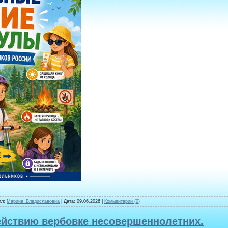
ил:
Марина_Владиславовна
| Дата:
09.06.2026
|
Комментарии (0)
ействию вербовке несовершеннолетних.