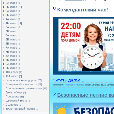
2А класс
[0]
2Б класс
[16]
Комендантский час!
3А класс
[0]
3Б класс
[2]
4А класс
[0]
4Б класс
[17]
5А класс
[0]
5Б класс
[1]
6А класс
[1]
6Б класс
[0]
6В класс
[0]
7А класс
[1]
7Б класс
[0]
8А класс
[0]
8Б класс
[0]
9А класс
[0]
9Б класс
[0]
10А класс
[0]
11А класс
[0]
Безопасность на дороге
[75]
Пожарная безопасность
[19]
Категория:
Главная страница
| Просмотров: 362 | Добав
Профилактика травматизма
[19]
День победы
[2]
Безопасные летние к
Профсоюз
[11]
Школьный театр
[3]
Созвучие
[1]
80 лет великой победе
[1]