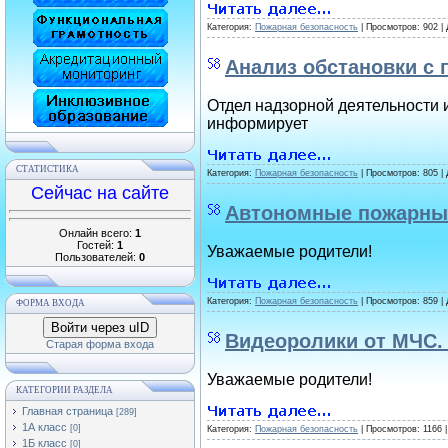
Категория:
Пожарная безопасность
| Просмотров: 902 |
Анализ обстановки с 
Отдел надзорной деятельности и
информирует
СТАТИСТИКА
Категория:
Пожарная безопасность
| Просмотров: 805 |
Сейчас на сайте
Автономные пожарны
Онлайн всего:
1
Гостей:
1
Уважаемые родители!
Пользователей:
0
Категория:
Пожарная безопасность
| Просмотров: 859 |
ФОРМА ВХОДА
Войти через uID
Видеоролики от МЧС.
Старая форма входа
Уважаемые родители!
КАТЕГОРИИ РАЗДЕЛА
Главная страница
[289]
1А класс
[0]
Категория:
Пожарная безопасность
| Просмотров: 1166 
1Б класс
[0]