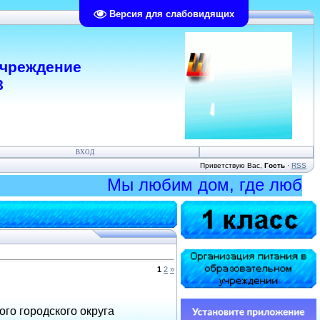
Версия для слабовидящих
учреждение
8
ВХОД
Приветствую Вас
,
Гость
·
RSS
Мы любим дом, где любят на
1
2
»
го городского округа