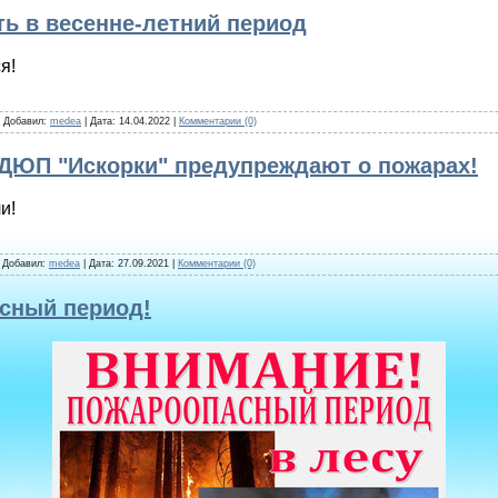
ь в весенне-летний период
я!
| Добавил:
medea
| Дата:
14.04.2022
|
Комментарии (0)
ДЮП "Искорки" предупреждают о пожарах!
и!
| Добавил:
medea
| Дата:
27.09.2021
|
Комментарии (0)
сный период!