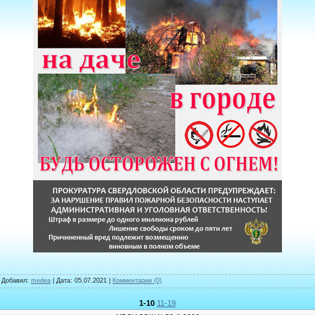
| Добавил:
medea
| Дата:
05.07.2021
|
Комментарии (0)
1-10
11-19