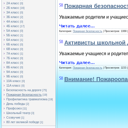
2А класс
[0]
Пожарная безопасност
2Б класс
[16]
3А класс
[0]
Уважаемые родители и учащиес
3Б класс
[2]
4А класс
[0]
4Б класс
[17]
5А класс
[0]
Категория:
Пожарная безопасность
| Просмотров: 1068 
5Б класс
[1]
6А класс
[1]
Активисты школьной 
6Б класс
[0]
6В класс
[0]
Уважаемые учащиеся и родител
7А класс
[1]
7Б класс
[0]
8А класс
[0]
8Б класс
[0]
Категория:
Пожарная безопасность
| Просмотров: 1153 
9А класс
[0]
9Б класс
[0]
Внимание! Пожароопа
10А класс
[0]
11А класс
[0]
Безопасность на дороге
[75]
Пожарная безопасность
[19]
Профилактика травматизма
[19]
День победы
[2]
Профсоюз
[11]
Школьный театр
[3]
Созвучие
[1]
80 лет великой победе
[1]