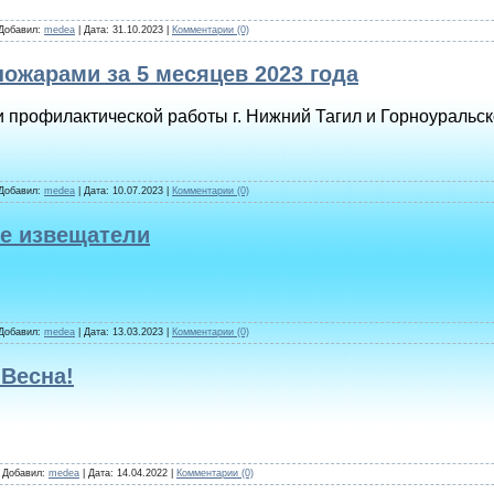
 Добавил:
medea
| Дата:
31.10.2023
|
Комментарии (0)
пожарами за 5 месяцев 2023 года
 профилактической работы г. Нижний Тагил и Горноуральско
 Добавил:
medea
| Дата:
10.07.2023
|
Комментарии (0)
е извещатели
 Добавил:
medea
| Дата:
13.03.2023
|
Комментарии (0)
 Весна!
| Добавил:
medea
| Дата:
14.04.2022
|
Комментарии (0)