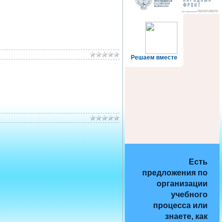
Решаем вместе
Есть
предложения по
организации
учебного
процесса или
знаете, как