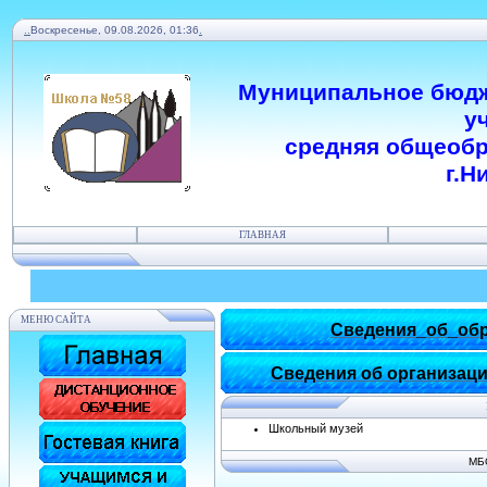
.
.
Воскресенье, 09.08.2026, 01:36
.
Муниципальное бюдж
у
средняя общеобр
г.Н
ГЛАВНАЯ
МЕНЮ САЙТА
Сведения_об_обр
Сведения об организаци
Школьный музей
МБ