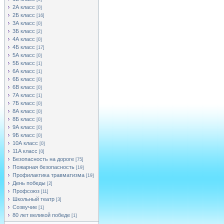
2А класс
[0]
2Б класс
[16]
3А класс
[0]
3Б класс
[2]
4А класс
[0]
4Б класс
[17]
5А класс
[0]
5Б класс
[1]
6А класс
[1]
6Б класс
[0]
6В класс
[0]
7А класс
[1]
7Б класс
[0]
8А класс
[0]
8Б класс
[0]
9А класс
[0]
9Б класс
[0]
10А класс
[0]
11А класс
[0]
Безопасность на дороге
[75]
Пожарная безопасность
[19]
Профилактика травматизма
[19]
День победы
[2]
Профсоюз
[11]
Школьный театр
[3]
Созвучие
[1]
80 лет великой победе
[1]