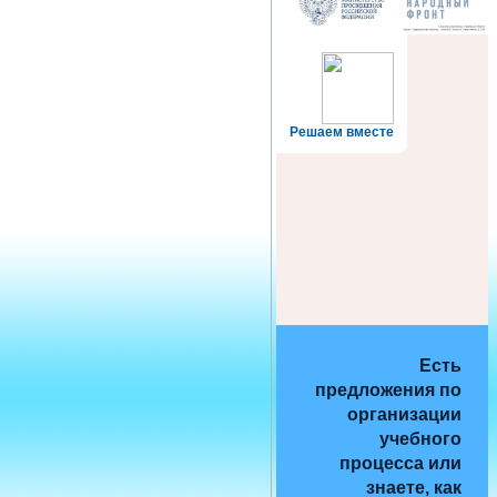
Решаем вместе
Есть
предложения по
организации
учебного
процесса или
знаете, как