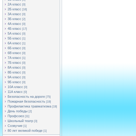
2А класс
[0]
2Б класс
[16]
3А класс
[0]
3Б класс
[2]
4А класс
[0]
4Б класс
[17]
5А класс
[0]
5Б класс
[1]
6А класс
[1]
6Б класс
[0]
6В класс
[0]
7А класс
[1]
7Б класс
[0]
8А класс
[0]
8Б класс
[0]
9А класс
[0]
9Б класс
[0]
10А класс
[0]
11А класс
[0]
Безопасность на дороге
[75]
Пожарная безопасность
[19]
Профилактика травматизма
[19]
День победы
[2]
Профсоюз
[11]
Школьный театр
[3]
Созвучие
[1]
80 лет великой победе
[1]