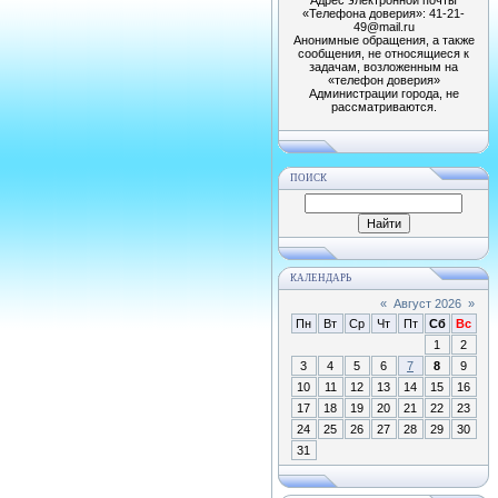
«Телефона доверия»: 41-21-
49@mail.ru
Анонимные обращения, а также
сообщения, не относящиеся к
задачам, возложенным на
«телефон доверия»
Администрации города, не
рассматриваются.
ПОИСК
КАЛЕНДАРЬ
«
Август 2026
»
Пн
Вт
Ср
Чт
Пт
Сб
Вс
1
2
3
4
5
6
7
8
9
10
11
12
13
14
15
16
17
18
19
20
21
22
23
24
25
26
27
28
29
30
31