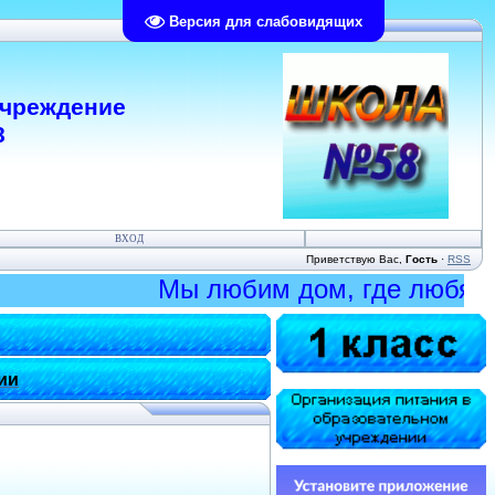
Версия для слабовидящих
учреждение
8
ВХОД
Приветствую Вас
,
Гость
·
RSS
Мы любим дом, где любят нас!
ии